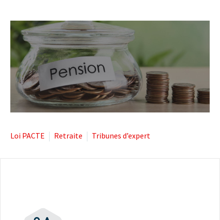



Loi PACTE
Retraite
Tribunes d’expert