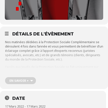
DÉTAILS DE L'ÉVÈNEMENT
Nos matinées dédiées à la Protection Sociale Complémentaire se
déroulent 4 fois dans l’année et vous permettent de bénéficier d’un
éclairage complet grâce à l’apport d’experts reconnus (juristes
spécialisés, avocats, etc.) et de grands témoins (clients, dirigeants
du monde de la Protection Sociale, etc.).
L’accès aux Jeudis de la Protection Sociale se fait uniquement sur
invitation.
Contactez-nous
pour en savoir plus.
EN SAVOIR +
8h30 : Arrivée des participants – Café d’accueil
9h00 : Début des travaux
Bruno MENICUCCI (Président d’Actense)
DATE
9h05 : Actualité de l’
Epargne Retraite Entreprise
sur les
17 Mars 2022 - 17 Mars 2022