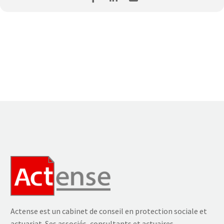
SUIVANTS :
Bruno SERIZAY (Avocat Cabinet CAPSTAN)
Bruno MENICUCCI (Actense)
François LUSSON (Actense)
Yves TRUPIN (Actense)
Antonin SEDOGBO (Actense)
Guy LE GOFF (Actense)
Actense est un cabinet de conseil en protection sociale et
actuariat. Ses associés, consultants et actuaires