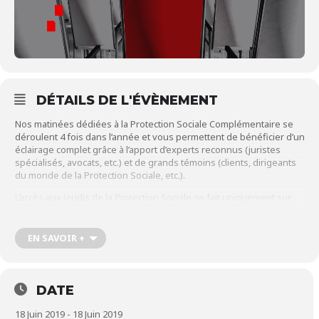
DÉTAILS DE L'ÉVÈNEMENT
Nos matinées dédiées à la Protection Sociale Complémentaire se
déroulent 4 fois dans l’année et vous permettent de bénéficier d’un
éclairage complet grâce à l’apport d’experts reconnus (juristes
spécialisés, avocats, etc.) et de grands témoins (clients, dirigeants
du monde de la Protection Sociale, etc.).
L’accès aux Jeudis de la Protection Sociale se fait uniquement sur
invitation.
Contactez-nous
pour en savoir plus.
EN SAVOIR +
8h30 : Arrivée des participants – Café d’accueil
9h00 : Ouverture des travaux
Bruno MENICUCCI (Président d’Actense)
DATE
9h15 : Evolutions récentes d’un dispositif Frais de Santé : un
18 Juin 2019 - 18 Juin 2019