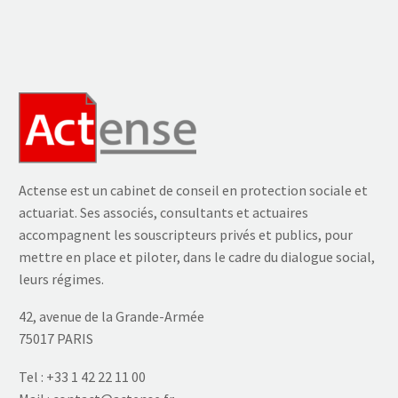
NOUS ACCUEILLERONS
LES INTERVENANTS
SUIVANTS :
Christophe GRYNDZINSKI (KILOUTOU)
Bruno SERIZAY (CAPSTAN)
Actense est un cabinet de conseil en protection sociale et
Bruno MENICUCCI (Actense)
actuariat. Ses associés, consultants et actuaires
François LUSSON (Actense)
accompagnent les souscripteurs privés et publics, pour
Yves TRUPIN (Actense)
Guy LE GOFF (Actense)
mettre en place et piloter, dans le cadre du dialogue social,
Antonin SEDOGBO (Actense)
leurs régimes.
42, avenue de la Grande-Armée
75017 PARIS
Tel :
+33 1 42 22 11 00