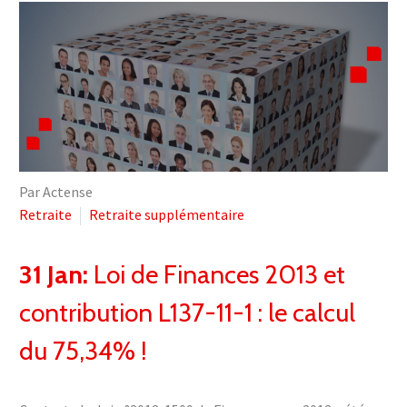
Par Actense
Retraite
Retraite supplémentaire
31 Jan:
Loi de Finances 2013 et
contribution L137-11-1 : le calcul
du 75,34% !