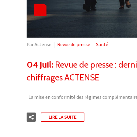
Par Actense
Revue de presse
Santé
04 Juil:
Revue de presse : derni
chiffrages ACTENSE
La mise en conformité des régimes complémentaires 
LIRE LA SUITE