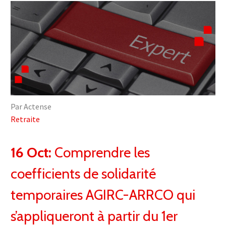
Par Actense
Retraite
16 Oct:
Comprendre les
coefficients de solidarité
temporaires AGIRC-ARRCO qui
s’appliqueront à partir du 1er