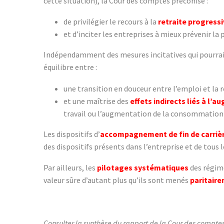
cette situation), la Cour des comptes préconise :
de privilégier le recours à la
retraite progressi
et d’inciter les entreprises à mieux prévenir la p
Indépendamment des mesures incitatives qui pourraient
équilibre entre :
une transition en douceur entre l’emploi et la re
et une maîtrise des
effets indirects liés à l’
travail ou l’augmentation de la consommation
Les dispositifs d’
accompagnement de fin de carriè
des dispositifs présents dans l’entreprise et de tous 
Par ailleurs, les
pilotages systématiques
des régime
valeur sûre d’autant plus qu’ils sont menés
paritair
Consulter la synthèse du rapport de la Cour des comptes 