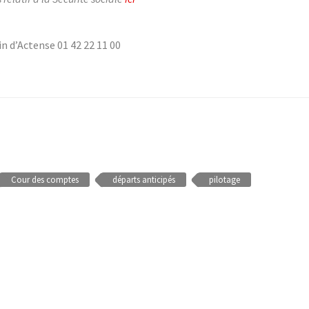
in d’Actense 01 42 22 11 00
Cour des comptes
départs anticipés
pilotage