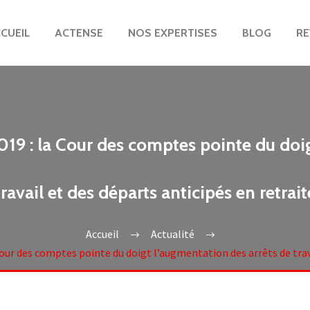
CUEIL
ACTENSE
NOS EXPERTISES
BLOG
RE
 2019 : la Cour des comptes pointe du doi
travail et des départs anticipés en retrait
Accueil
Actualité
a Cour des comptes pointe du doigt l’augmentation des arrêts de trav