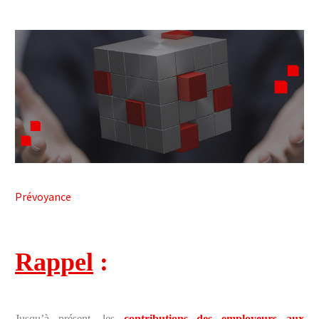



Prévoyance
Rappel
:
Jusqu’à présent, les
contributions des employeurs aux